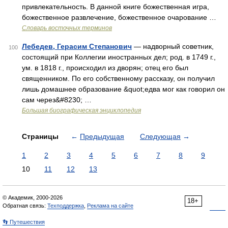
привлекательность. В данной книге божественная игра,
божественное развлечение, божественное очарование …
Словарь восточных терминов
Лебедев, Герасим Степанович
— надворный советник,
100
состоящий при Коллегии иностранных дел; род. в 1749 г.,
ум. в 1818 г., происходил из дворян; отец его был
священником. По его собственному рассказу, он получил
лишь домашнее образование &quot;едва мог как говорил он
сам через&#8230; …
Большая биографическая энциклопедия
Страницы
←
Предыдущая
Следующая
→
1
2
3
4
5
6
7
8
9
10
11
12
13
© Академик, 2000-2026
18+
Обратная связь:
Техподдержка
,
Реклама на сайте
👣 Путешествия