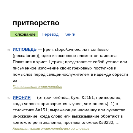
притворство
Толкование
Перевод
Книги
ИСПОВЕДЬ
— [греч. ἐξομολόγησις; лат. confessio
91
(peccatorum)], один из основных элементов таинства
Покаяния в христ. Церкви; представляет собой устное или
письменное изложение своих греховных поступков и
помыслов перед священнослужителем в надежде обрести
их …
Православная энциклопедия
ИРОНИЯ
— (от греч eirōnéia, букв. &#151; притворство,
92
когда человек притворяется глупее, чем он есть), 1) в
стилистике &#151; выражающее насмешку или лукавство
иносказание, когда слово или высказывание обретают в
контексте речи значение, противоположное&#8230; …
Литературный энциклопедический словарь