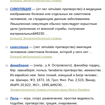
Большой Энциклопедический словарь
СИМУЛЯЦИЯ
— (от лат. simulatio притворство) в медицине
96
изображение болезни или отдельных ее симптомов
человеком, не страдающим данным заболеванием.
Умышленная симуляция обычно преследует корыстные
цели (уклонение от военной службы, получение
материальных&#8230; …
Большой Энциклопедический словарь
симуляция
— (лат. simulatio притворство) имитация
97
человеком симптомов болезни, которой у него нет …
Большой медицинский словарь
фанаберия
— (напр., у А. Островского), фанабер гордец ,
98
блр. хванаберiя, польск. fanaberia притворство, жеманство .
Из еврейско нем. faine тонкий, изящный и berje человек ;
см. Шапиро, ФЗ, 1873, 16; Грот, Фил. Раз. 2,515; Винер,
AfslPh 20,622; ЖСт., 1895,&#8230; …
Этимологический словарь русского языка Макса Фасмера
Лила
— игра, спорт, развлечение; простая видимость,
99
подобие, притворство; грация, очарование,