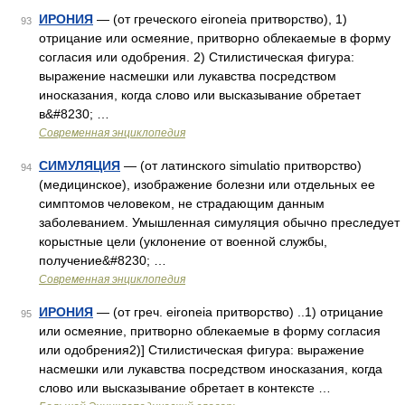
ИРОНИЯ
— (от греческого eironeia притворство), 1)
93
отрицание или осмеяние, притворно облекаемые в форму
согласия или одобрения. 2) Стилистическая фигура:
выражение насмешки или лукавства посредством
иносказания, когда слово или высказывание обретает
в&#8230; …
Современная энциклопедия
СИМУЛЯЦИЯ
— (от латинского simulatio притворство)
94
(медицинское), изображение болезни или отдельных ее
симптомов человеком, не страдающим данным
заболеванием. Умышленная симуляция обычно преследует
корыстные цели (уклонение от военной службы,
получение&#8230; …
Современная энциклопедия
ИРОНИЯ
— (от греч. eironeia притворство) ..1) отрицание
95
или осмеяние, притворно облекаемые в форму согласия
или одобрения2)] Стилистическая фигура: выражение
насмешки или лукавства посредством иносказания, когда
слово или высказывание обретает в контексте …